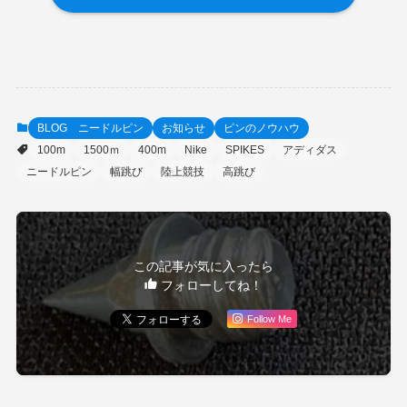
BLOG ニードルピン
お知らせ
ピンのノウハウ
100m
1500ｍ
400m
Nike
SPIKES
アディダス
ニードルピン
幅跳び
陸上競技
高跳び
この記事が気に入ったら
フォローしてね！
Follow Me