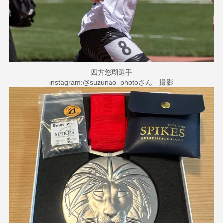
四方悠瑚選手
instagram:@suzunao_photoさん 撮影