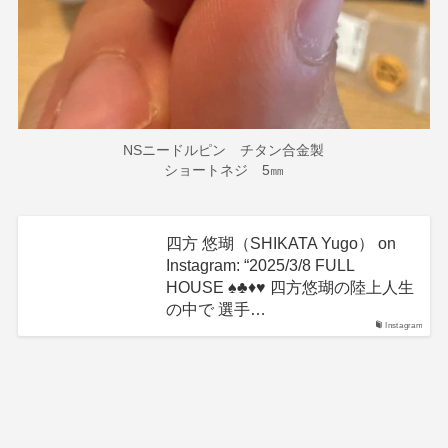
NSニードルピン チタン合金製
ショートネジ 5㎜
四方 悠瑚（SHIKATA Yugo） on
Instagram: “2025/3/8 FULL
HOUSE ♠︎♣︎♦︎♥︎ 四方悠瑚の陸上人生
の中で 選手…
Instagram