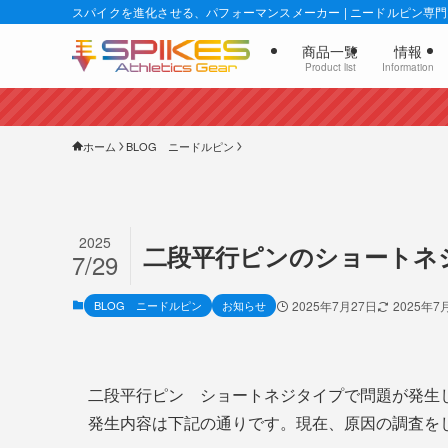
スパイクを進化させる、パフォーマンスメーカー | ニードルピン専門店
商品一覧
情報
Product list
Information
ホーム
BLOG ニードルピン
2025
二段平行ピンのショートネ
7/29
BLOG ニードルピン
お知らせ
2025年7月27日
2025年7
二段平行ピン ショートネジタイプで問題が発生
発生内容は下記の通りです。現在、原因の調査を