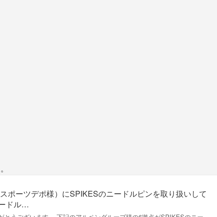
す。
スポーツデポ様）にSPIKESのニードルピンを取り扱いして
ニードル…
とうございます。 下記のアルペングループ様の6拠点がSPIKESのニー