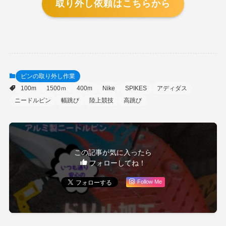
取り外し依頼はこちらから
ピンの取り外し作業
100m
1500ｍ
400m
Nike
SPIKES
アディダス
ニードルピン
幅跳び
陸上競技
高跳び
この記事が気に入ったら
フォローしてね！
Follow Me