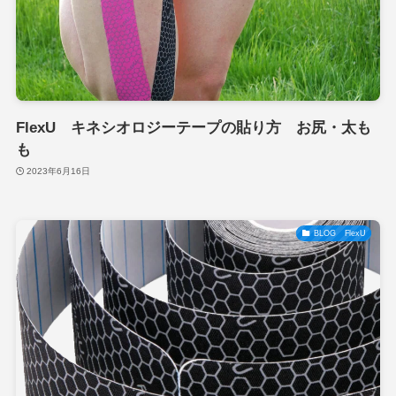
FlexU キネシオロジーテープの貼り方 お尻・太も
も
2023年6月16日
BLOG FlexU