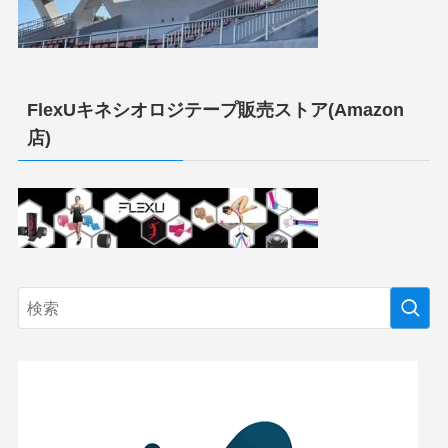
FlexUキネシオロジテープ販売ストア(Amazon
店)