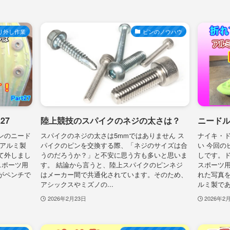
り外し作業
ピンのノウハウ
27
陸上競技のスパイクのネジの太さは？
ニードル
ンのニード
スパイクのネジの太さは5mmではありません ス
ナイキ・
、アルミ製
パイクのピンを交換する際、「ネジのサイズは合
い 今回の
て外しまし
うのだろうか？」と不安に思う方も多いと思いま
しです。ド
スポーツ用
す。 結論から言うと、陸上スパイクのピンネジ
スポーツ
がペンチで
はメーカー間で共通化されています。そのため、
れた写真
アシックスやミズノの...
ルミ製であ
2026年2月23日
2026年2