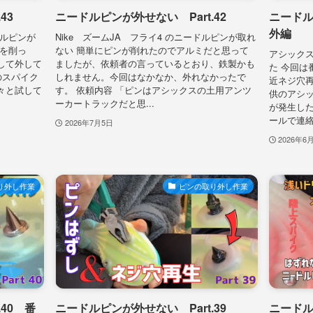
43
ニードルピンが外せない Part.42
ニードル
外編
ードルピンが
Nike ズームJA フライ4 のニードルピンが取れ
りを削っ
ない 簡単にピンが削れたのでアルミだと思って
アシックス
して外して
ましたが、依頼者の言っているとおり、鉄製かも
た 今回は
のスパイク
しれません。今回はなかなか、外れなかったで
近ネジ穴再
々と試して
す。 依頼内容 「ピンはアシックスの土用アンツ
供のアシ
ーカートラックだと思...
が発生し
ールで連絡
2026年7月5日
2026年6
り外し作業
ピンの取り外し作業
40 番
ニードルピンが外せない Part.39
ニードル