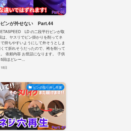
ピンが外せない Part.44
METASPEED LD の二段平行ピンが取
回は、ヤスリでピン掛かりを削ってネ
スで持ちやすいようにして外そうとしま
固くて折れそうだったので、袴を削って
。 依頼内容 お世話になります。 子供
5回ほどレー...
月18日
ピンの取り外し作業