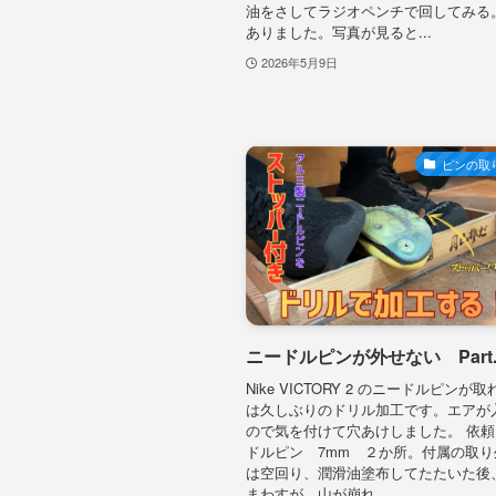
油をさしてラジオペンチで回してみる
ありました。写真が見ると...
2026年5月9日
ピンの取
ニードルピンが外せない Part.
Nike VICTORY 2 のニードルピンが
は久しぶりのドリル加工です。エアが
ので気を付けて穴あけしました。 依頼
ドルピン 7mm ２か所。付属の取
は空回り、潤滑油塗布してたたいた後
まわすが、山が崩れ...