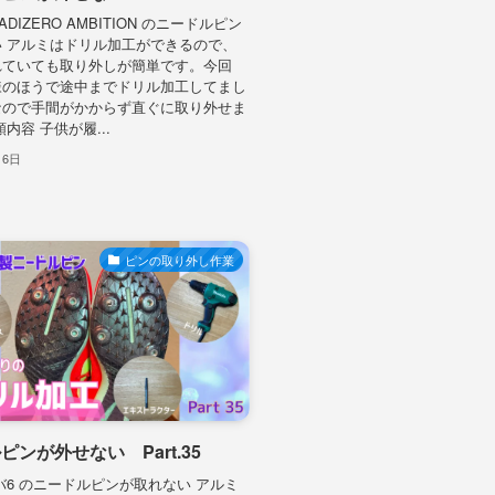
 ADIZERO AMBITION のニードルピン
 アルミはドリル加工ができるので、
れていても取り外しが簡単です。今回
様のほうで途中までドリル加工してまし
なので手間がかからず直ぐに取り外せま
内容 子供が履...
月6日
ピンの取り外し作業
ピンが外せない Part.35
マンバ6 のニードルピンが取れない アルミ