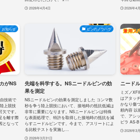
2026年4月4日
2026年4
お知らせ
ピンのノウハウ
カがNS
先端を科学する。NSニードルピンの効
ニードル
果を測定
ミズノXF
はアタッ
独自技術で
NSニードルピンの効果を測定しました コンマ数
かなり傷つ
う陸上競技
秒を争う陸上競技において、接地時の抵抗低減は
頼内容 以
可欠です。
非常に重要になります。NSニードルピンは特殊
で、アシッ
足を離す際
な表面処理で、特許を取得した接地時の抵抗を減
ピラ AS-B
因となって
らすニードルピンです。今まで、アスリートによ
る比較テストを実施し...
2026年3
2026年3月31日