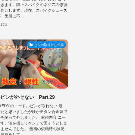
頂きます。陸上スパイクのネジ穴の修復
お伺いします。現在、スパイクシューズ
一箇所に不...
月25日
ピンの取り外し作業
ピンが外せない Part.29
AXFLY2のニードルピンが取れない 最
ミだと思いましたが鉄かチタン合金製で
を削って外しました。 依頼内容 ニー
です。油を指してペンチで回そうとしま
ませんでした。 最初の依頼時の状況
撮影をして...