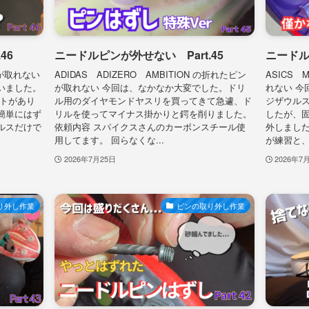
46
ニードルピンが外せない Part.45
ニードル
ンが取れない
ADIDAS ADIZERO AMBITION の折れたピン
ASICS 
いました。
が取れない 今回は、なかなか大変でした。ドリ
れない 今
ントがあり
ル用のダイヤモンドヤスリを買ってきて急遽、ド
ジザウル
簡単にはず
リルを使ってマイナス掛かりと鍔を削りました。
したが、
ルスだけで
依頼内容 スパイクスさんのカーボンスチール使
外しました
用してます。 回らなくな...
が練習と、
2026年7月25日
2026年7
り外し作業
ピンの取り外し作業