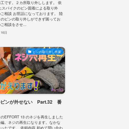
工です。２カ所取り外しします。 依
上スパイクのピン固着による取り外
ご相談 お世話になっております。 陸
クのピンの取り外しができず困ってお
ご相談をさせ...
月16日
ピンの取り外し作業
ピンが外せない Part.32 番
のEFFORT 13 のネジを再生しました
外編。ネジの再生になります。なかな
ったです。 依頼内容 初めて問い合わ