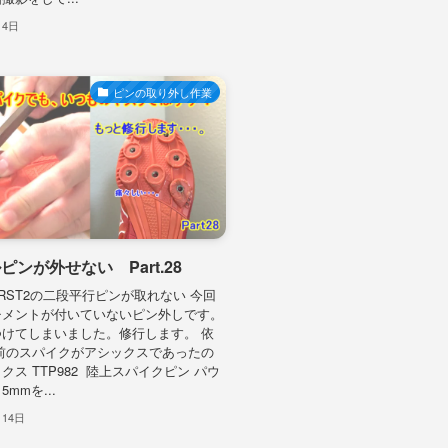
月4日
ピンの取り外し作業
ピンが外せない Part.28
IRST2の二段平行ピンが取れない 今回
チメントが付いていないピン外しです。
けてしまいました。修行します。 依
前のスパイクがアシックスであったの
クス TTP982 陸上スパイクピン パウ
 5mmを...
月14日