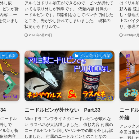
り外し依
アルミはドリル加工ができるので、ピンが折れて
はドリル加
、ピンが折
いても取り外しが簡単です。 依頼内容 付属のニ
頼内容 陸
内容 ニー
ードルピンです。潤滑剤をさしてペンチで回した
し・修理の
を使いまし
ところ、先が少し折れてしまいました。 現状の
上スパイ
状況からドリルで...
り、修理の
2026年5月23日
2026年5
り外し作業
ピンの取り外し作業
34
ニードルピンが外せない Part.33
ニードル
外編
sのニードル
Nike ドラゴンフライ 2 のニードルピンが取れな
り外しで
い ラスペネが大活躍しました。 依頼内容 付属の
アシックス
ドル部が折
ニードルピンピン回しやペンチでの取り外しは試
今回は番
 依頼内容
しました。 付属のニードルピンとのことなの
か、難しか