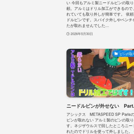
い 今回もアルミ製ニードルピンの取
頼。アルミはドリル加工ができるので
れていても取り外しが簡単です。 依頼
ドルピンです。スパイク外しやペンチ
たが取れませんでした...
2026年5月30日
ピンの取
ニードルピンが外せない Part.
アシックス METASPEED SP Pari
ピンが取れない アルミ製のピンの取
す。ネジザウルスで回したところニー
れたのでドリルを使って外しました。