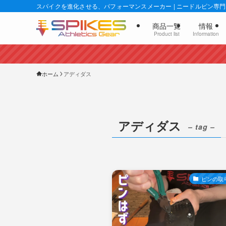
スパイクを進化させる、パフォーマンスメーカー | ニードルピン専門店
商品一覧
情報
Product list
Information
ホーム
アディダス
アディダス
– tag –
ピンの取