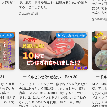
。と連絡が
で、最悪、ドリル加工すれば取れると思い作業を
せさせて
することにしました...
について
のネジ穴が
2026年5月2日
2026年4
り外し作業
ピンの取り外し作業
31
ニードルピンが外せない Part.30
ニードル
取れない 今回
アディゼロ アバンチの二段平行ピンが取れない
Nike M
入っている
今回はあっという間に取れちゃいました。 依頼
初、アル
内容 ニー
内容 ミズノのU1GZ260100二段平行5ミリのピン
したので鍔
り外し用具で
です。2月にスパイクを購入した際、お店で勧め
ドルピン
、ペンチで
られたミズノのピンを使用。 練習一回、本番一
したが回り
回使用しただけで、１...
今回も動画