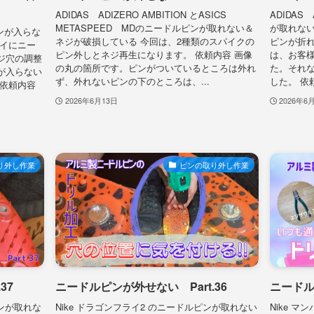
ADIDAS ADIZERO AMBITION とASICS
ADIDAS
METASPEED MDのニードルピンが取れない＆
が取れない
ピンが入らな
ネジが破損している 今回は、2種類のスパイクの
ピンが折
ライにニー
ピン外しとネジ再生になります。 依頼内容 画像
は、お客
ジ穴の調整
の丸の箇所です。ピンがついているところは外れ
た。それ
が入らない
ず、外れないピンの下のところは、...
した。 依頼
 依頼内容
2026年6月13日
2026年6
り外し作業
ピンの取り外し作業
37
ニードルピンが外せない Part.36
ニードル
ンが取れな
Nike ドラゴンフライ2 のニードルピンが取れない
Nike 